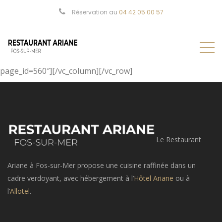
[vc_row][vc_column][page_header title=”Login”
Réservation au
04 42 05 00 57
subtitle1=”Home” subtitle2=”Login” image=”342″]
[/vc_column][/vc_row][vc_row][vc_column][login_area
text=”Create an account”
link=”http://shtheme.net/demosd/charlostin1/?
page_id=560″][/vc_column][/vc_row]
Le Restaurant
Ariane à Fos-sur-Mer propose une cuisine raffinée dans un
cadre verdoyant, avec hébergement à l’
Hôtel Ariane
ou à
l’
Allotel
.